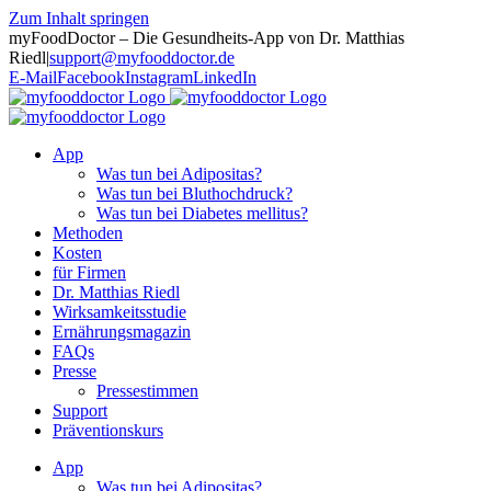
Zum Inhalt springen
myFoodDoctor – Die Gesundheits-App von Dr. Matthias
Riedl
|
support@myfooddoctor.de
E-Mail
Facebook
Instagram
LinkedIn
App
Was tun bei Adipositas?
Was tun bei Bluthochdruck?
Was tun bei Diabetes mellitus?
Methoden
Kosten
für Firmen
Dr. Matthias Riedl
Wirksamkeitsstudie
Ernährungsmagazin
FAQs
Presse
Pressestimmen
Support
Präventionskurs
App
Was tun bei Adipositas?