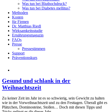
Was tun bei Bluthochdruck?
Was tun bei Diabetes mellitus?
Methoden
Kosten
für Firmen
Dr. Matthias Riedl
Wirksamkeitsstudie
Ernährungsmagazin
FAQs
Presse
Pressestimmen
Support
Präventionskurs
Gesund und schlank in der
Weihnachtszeit
Zu keiner Zeit im Jahr ist es so schwierig, sein Gewicht zu halten
wie in der Vorweihnachtszeit und zu den Festtagen. Überall gibt es
Plätzchen, Dominosteine, Stollen… Doch mit diesen Tipps und
Tricks gelingt es dir dieses Jahr.