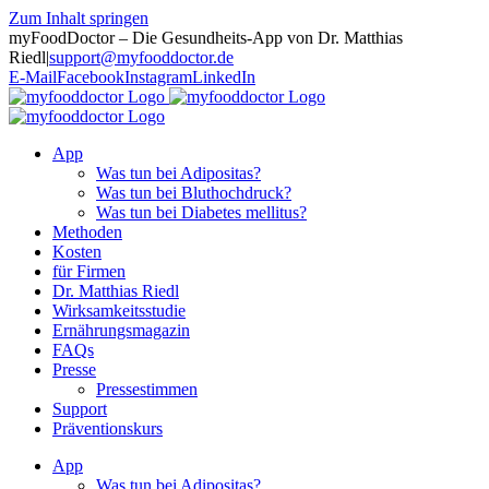
Zum Inhalt springen
myFoodDoctor – Die Gesundheits-App von Dr. Matthias
Riedl
|
support@myfooddoctor.de
E-Mail
Facebook
Instagram
LinkedIn
App
Was tun bei Adipositas?
Was tun bei Bluthochdruck?
Was tun bei Diabetes mellitus?
Methoden
Kosten
für Firmen
Dr. Matthias Riedl
Wirksamkeitsstudie
Ernährungsmagazin
FAQs
Presse
Pressestimmen
Support
Präventionskurs
App
Was tun bei Adipositas?