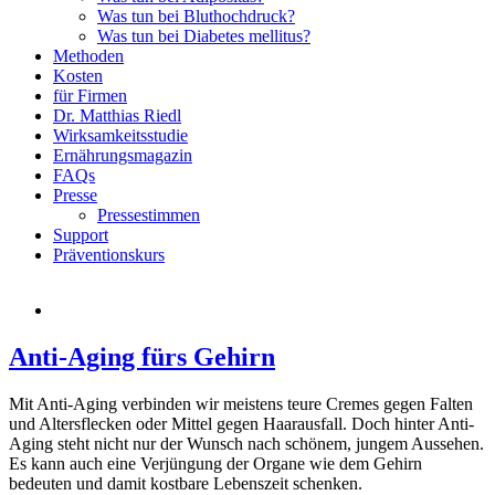
Was tun bei Bluthochdruck?
Was tun bei Diabetes mellitus?
Methoden
Kosten
für Firmen
Dr. Matthias Riedl
Wirksamkeitsstudie
Ernährungsmagazin
FAQs
Presse
Pressestimmen
Support
Präventionskurs
Anti-Aging fürs Gehirn
Mit Anti-Aging verbinden wir meistens teure Cremes gegen Falten
und Altersflecken oder Mittel gegen Haarausfall. Doch hinter Anti-
Aging steht nicht nur der Wunsch nach schönem, jungem Aussehen.
Es kann auch eine Verjüngung der Organe wie dem Gehirn
bedeuten und damit kostbare Lebenszeit schenken.