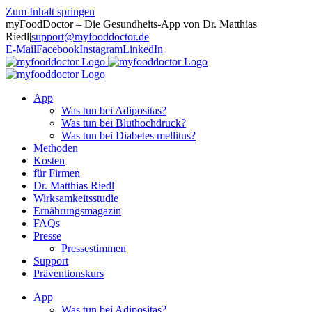
Zum Inhalt springen
myFoodDoctor – Die Gesundheits-App von Dr. Matthias
Riedl
|
support@myfooddoctor.de
E-Mail
Facebook
Instagram
LinkedIn
App
Was tun bei Adipositas?
Was tun bei Bluthochdruck?
Was tun bei Diabetes mellitus?
Methoden
Kosten
für Firmen
Dr. Matthias Riedl
Wirksamkeitsstudie
Ernährungsmagazin
FAQs
Presse
Pressestimmen
Support
Präventionskurs
App
Was tun bei Adipositas?