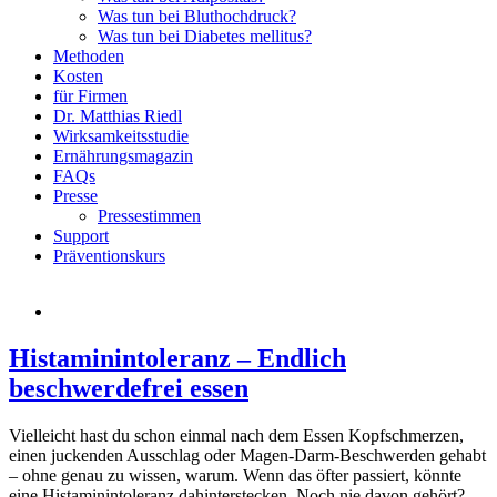
Was tun bei Bluthochdruck?
Was tun bei Diabetes mellitus?
Methoden
Kosten
für Firmen
Dr. Matthias Riedl
Wirksamkeitsstudie
Ernährungsmagazin
FAQs
Presse
Pressestimmen
Support
Präventionskurs
Histaminintoleranz – Endlich
beschwerdefrei essen
Vielleicht hast du schon einmal nach dem Essen Kopfschmerzen,
einen juckenden Ausschlag oder Magen-Darm-Beschwerden gehabt
– ohne genau zu wissen, warum. Wenn das öfter passiert, könnte
eine Histaminintoleranz dahinterstecken. Noch nie davon gehört?