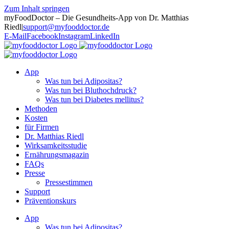
Zum Inhalt springen
myFoodDoctor – Die Gesundheits-App von Dr. Matthias
Riedl
|
support@myfooddoctor.de
E-Mail
Facebook
Instagram
LinkedIn
App
Was tun bei Adipositas?
Was tun bei Bluthochdruck?
Was tun bei Diabetes mellitus?
Methoden
Kosten
für Firmen
Dr. Matthias Riedl
Wirksamkeitsstudie
Ernährungsmagazin
FAQs
Presse
Pressestimmen
Support
Präventionskurs
App
Was tun bei Adipositas?