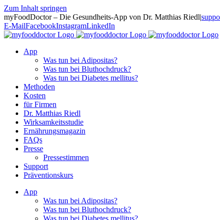
Zum Inhalt springen
myFoodDoctor – Die Gesundheits-App von Dr. Matthias Riedl
|
suppo
E-Mail
Facebook
Instagram
LinkedIn
App
Was tun bei Adipositas?
Was tun bei Bluthochdruck?
Was tun bei Diabetes mellitus?
Methoden
Kosten
für Firmen
Dr. Matthias Riedl
Wirksamkeitsstudie
Ernährungsmagazin
FAQs
Presse
Pressestimmen
Support
Präventionskurs
App
Was tun bei Adipositas?
Was tun bei Bluthochdruck?
Was tun bei Diabetes mellitus?