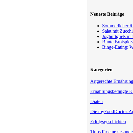
Neueste Beiträge
Sommerlicher Ru
Salat mit Zucchi
Joghurtgrieß mi
Bunte Brotspieß
Binge-Eating: W
Kategorien
Artgerechte Ernährun
Ernährungsbedingte K
Diäten
Die myFoodDoctor-A
Erfolgsgeschichten
Tipps für eine gesund