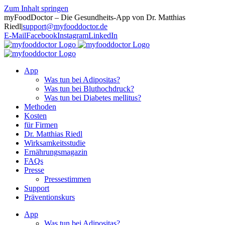
Zum Inhalt springen
myFoodDoctor – Die Gesundheits-App von Dr. Matthias
Riedl
|
support@myfooddoctor.de
E-Mail
Facebook
Instagram
LinkedIn
App
Was tun bei Adipositas?
Was tun bei Bluthochdruck?
Was tun bei Diabetes mellitus?
Methoden
Kosten
für Firmen
Dr. Matthias Riedl
Wirksamkeitsstudie
Ernährungsmagazin
FAQs
Presse
Pressestimmen
Support
Präventionskurs
App
Was tun bei Adipositas?