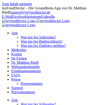
Zum Inhalt springen
myFoodDoctor – Die Gesundheits-App von Dr. Matthias
Riedl
|
support@myfooddoctor.de
E-Mail
Facebook
Instagram
LinkedIn
App
Was tun bei Adipositas?
Was tun bei Bluthochdruck?
Was tun bei Diabetes mellitus?
Methoden
Kosten
für Firmen
Dr. Matthias Riedl
Wirksamkeitsstudie
Ernährungsmagazin
FAQs
Presse
Pressestimmen
Support
Präventionskurs
App
Was tun bei Adipositas?