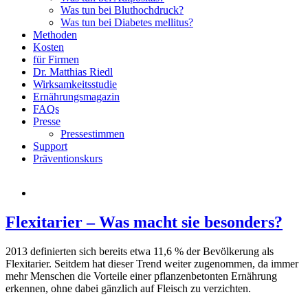
Was tun bei Bluthochdruck?
Was tun bei Diabetes mellitus?
Methoden
Kosten
für Firmen
Dr. Matthias Riedl
Wirksamkeitsstudie
Ernährungsmagazin
FAQs
Presse
Pressestimmen
Support
Präventionskurs
Flexitarier – Was macht sie besonders?
2013 definierten sich bereits etwa 11,6 % der Bevölkerung als
Flexitarier. Seitdem hat dieser Trend weiter zugenommen, da immer
mehr Menschen die Vorteile einer pflanzenbetonten Ernährung
erkennen, ohne dabei gänzlich auf Fleisch zu verzichten.