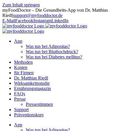
Zum Inhalt springen
myFoodDoctor – Die Gesundheits-App von Dr. Matthias
Riedl
|
support@myfooddoctor.de
E-Mail
Facebook
Instagram
LinkedIn
App
Was tun bei Adipositas?
Was tun bei Bluthochdruck?
Was tun bei Diabetes mellitus?
Methoden
Kosten
für Firmen
Dr. Matthias Riedl
Wirksamkeitsstudie
Ernährungsmagazin
FAQs
Presse
Pressestimmen
Support
Präventionskurs
App
Was tun bei Adipositas?