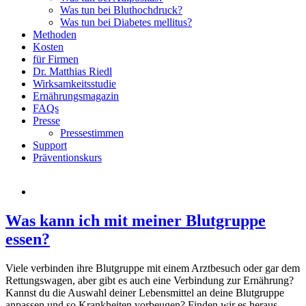
Was tun bei Bluthochdruck?
Was tun bei Diabetes mellitus?
Methoden
Kosten
für Firmen
Dr. Matthias Riedl
Wirksamkeitsstudie
Ernährungsmagazin
FAQs
Presse
Pressestimmen
Support
Präventionskurs
Was kann ich mit meiner Blutgruppe
essen?
Viele verbinden ihre Blutgruppe mit einem Arztbesuch oder gar dem
Rettungswagen, aber gibt es auch eine Verbindung zur Ernährung?
Kannst du die Auswahl deiner Lebensmittel an deine Blutgruppe
anpassen und so Krankheiten vorbeugen? Finden wir es heraus.