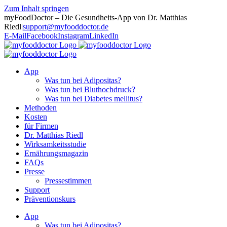
Zum Inhalt springen
myFoodDoctor – Die Gesundheits-App von Dr. Matthias
Riedl
|
support@myfooddoctor.de
E-Mail
Facebook
Instagram
LinkedIn
App
Was tun bei Adipositas?
Was tun bei Bluthochdruck?
Was tun bei Diabetes mellitus?
Methoden
Kosten
für Firmen
Dr. Matthias Riedl
Wirksamkeitsstudie
Ernährungsmagazin
FAQs
Presse
Pressestimmen
Support
Präventionskurs
App
Was tun bei Adipositas?