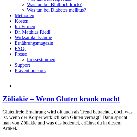
Was tun bei Bluthochdruck?
Was tun bei Diabetes mellitus?
Methoden
Kosten
für Firmen
Dr. Matthias Riedl
Wirksamkeitsstudie
Ernährungsmagazin
FAQs
Presse
Pressestimmen
Support
Präventionskurs
Zöliakie – Wenn Gluten krank macht
Glutenfreie Ernährung wird oft auch als Trend betrachtet, doch was
ist, wenn der Körper wirklich kein Gluten verträgt? Dann spricht
man von Zöliakie und was das bedeutet, erfährst du in diesem
Artikel.