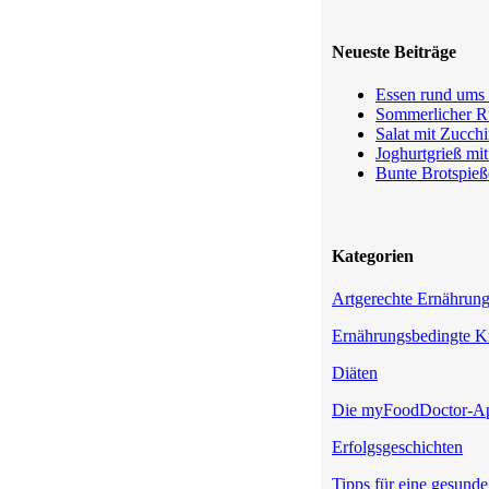
Neueste Beiträge
Essen rund ums 
Sommerlicher Ru
Salat mit Zucchi
Joghurtgrieß mi
Bunte Brotspieß
Kategorien
Artgerechte Ernährun
Ernährungsbedingte K
Diäten
Die myFoodDoctor-A
Erfolgsgeschichten
Tipps für eine gesund