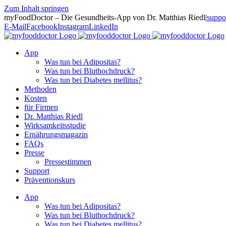
Zum Inhalt springen
myFoodDoctor – Die Gesundheits-App von Dr. Matthias Riedl
|
suppo
E-Mail
Facebook
Instagram
LinkedIn
App
Was tun bei Adipositas?
Was tun bei Bluthochdruck?
Was tun bei Diabetes mellitus?
Methoden
Kosten
für Firmen
Dr. Matthias Riedl
Wirksamkeitsstudie
Ernährungsmagazin
FAQs
Presse
Pressestimmen
Support
Präventionskurs
App
Was tun bei Adipositas?
Was tun bei Bluthochdruck?
Was tun bei Diabetes mellitus?