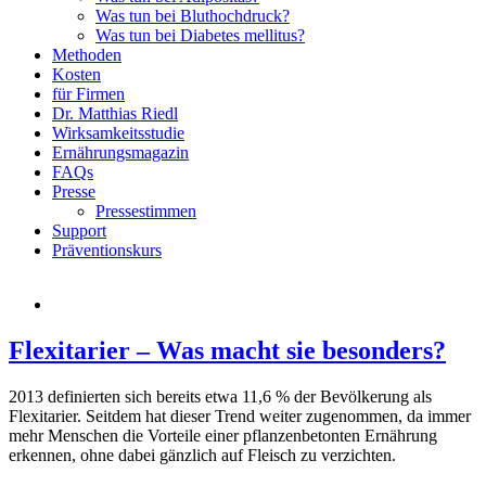
Was tun bei Bluthochdruck?
Was tun bei Diabetes mellitus?
Methoden
Kosten
für Firmen
Dr. Matthias Riedl
Wirksamkeitsstudie
Ernährungsmagazin
FAQs
Presse
Pressestimmen
Support
Präventionskurs
Flexitarier – Was macht sie besonders?
2013 definierten sich bereits etwa 11,6 % der Bevölkerung als
Flexitarier. Seitdem hat dieser Trend weiter zugenommen, da immer
mehr Menschen die Vorteile einer pflanzenbetonten Ernährung
erkennen, ohne dabei gänzlich auf Fleisch zu verzichten.