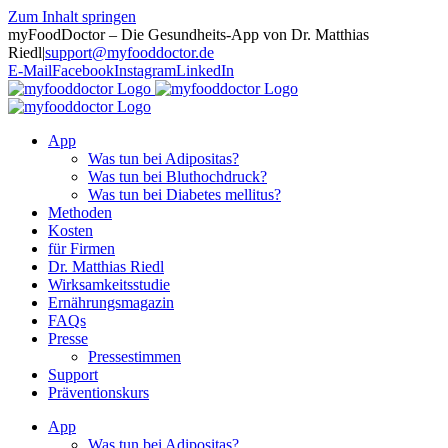
Zum Inhalt springen
myFoodDoctor – Die Gesundheits-App von Dr. Matthias
Riedl
|
support@myfooddoctor.de
E-Mail
Facebook
Instagram
LinkedIn
App
Was tun bei Adipositas?
Was tun bei Bluthochdruck?
Was tun bei Diabetes mellitus?
Methoden
Kosten
für Firmen
Dr. Matthias Riedl
Wirksamkeitsstudie
Ernährungsmagazin
FAQs
Presse
Pressestimmen
Support
Präventionskurs
App
Was tun bei Adipositas?