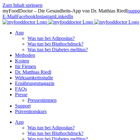
Zum Inhalt springen
myFoodDoctor – Die Gesundheits-App von Dr. Matthias Riedl
|
suppo
E-Mail
Facebook
Instagram
LinkedIn
App
Was tun bei Adipositas?
Was tun bei Bluthochdruck?
Was tun bei Diabetes mellitus?
Methoden
Kosten
für Firmen
Dr. Matthias Riedl
Wirksamkeitsstudie
Ernährungsmagazin
FAQs
Presse
Pressestimmen
Support
Präventionskurs
App
Was tun bei Adipositas?
Was tun bei Bluthochdruck?
Was tun bei Diabetes mellitus?