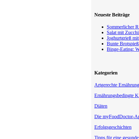
Neueste Beiträge
Sommerlicher Ru
Salat mit Zucchi
Joghurtgrieß mi
Bunte Brotspieß
Binge-Eating: W
Kategorien
Artgerechte Ernährun
Ernährungsbedingte K
Diäten
Die myFoodDoctor-A
Erfolgsgeschichten
Tipps für eine gesund