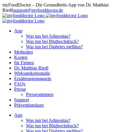
Zum
myFoodDoctor – Die Gesundheits-App von Dr. Matthias
Inhalt
Riedl
|
support@myfooddoctor.de
springen
E-
Facebook
Instagram
LinkedIn
Mail
App
Was tun bei Adipositas?
Was tun bei Bluthochdruck?
Was tun bei Diabetes mellitus?
Methoden
Kosten
für Firmen
Dr. Matthias Riedl
Wirksamkeitsstudie
Ernährungsmagazin
FAQs
Presse
Pressestimmen
Support
Präventionskurs
App
Was tun bei Adipositas?
Was tun bei Bluthochdruck?
Was tun bei Diabetes mellitus?