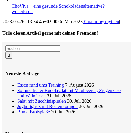
ChoViva – eine gesunde Schokoladenalternative?
weiterlesen
2023-05-26T13:34:46+02:00
26. Mai 2023
|
Ernährungsmythen
|
Teile diesen Artikel gerne mit deinen Freunden!
Facebook
X
Reddit
LinkedIn
WhatsApp
Tumblr
Pinterest
Vk
E-
Suche
Mail
nach:
Neueste Beiträge
Essen rund ums Training
7. August 2026
Sommerlicher Rucolasalat mit Maulbeeren, Ziegenkäse
und Walnüssen
31. Juli 2026
Salat mit Zucchinispiralen
30. Juli 2026
Joghurtgrieß mit Beerenkompott
30. Juli 2026
Bunte Brotspieße
30. Juli 2026