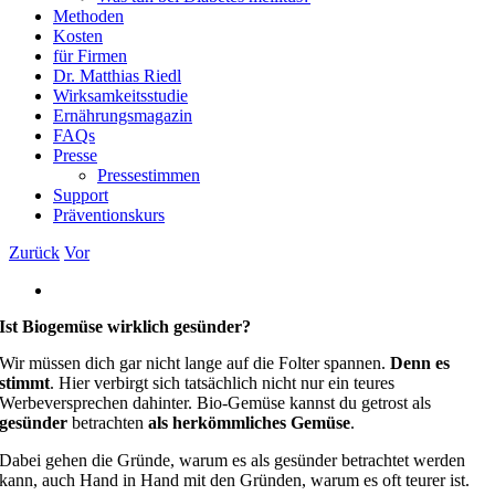
Methoden
Kosten
für Firmen
Dr. Matthias Riedl
Wirksamkeitsstudie
Ernährungsmagazin
FAQs
Presse
Pressestimmen
Support
Präventionskurs
Zurück
Vor
Zeige
grösseres
Ist Biogemüse wirklich gesünder?
Bild
Wir müssen dich gar nicht lange auf die Folter spannen.
Denn es
stimmt
. Hier verbirgt sich tatsächlich nicht nur ein teures
Werbeversprechen dahinter. Bio-Gemüse kannst du getrost als
gesünder
betrachten
als herkömmliches Gemüse
.
Dabei gehen die Gründe, warum es als gesünder betrachtet werden
kann, auch Hand in Hand mit den Gründen, warum es oft teurer ist.