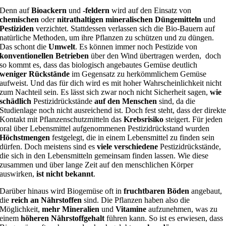
Denn auf
Bioackern
und
-feldern
wird auf den Einsatz von
chemischen
oder
nitrathaltigen mineralischen Düngemitteln
und
Pestiziden
verzichtet. Stattdessen verlassen sich die Bio-Bauern auf
natürliche Methoden, um ihre Pflanzen zu schützen und zu düngen.
Das schont die
Umwelt
. Es können immer noch Pestizide von
konventionellen Betrieben
über den Wind übertragen werden, doch
so kommt es, dass das biologisch angebautes Gemüse deutlich
weniger Rückstände
im Gegensatz zu herkömmlichem Gemüse
aufweist. Und das für dich wird es mit hoher Wahrscheinlichkeit nicht
zum Nachteil sein. Es lässt sich zwar noch nicht Sicherheit sagen,
wie
schädlich
Pestizidrückstände
auf den Menschen
sind, da die
Studienlage noch nicht ausreichend ist. Doch fest steht, dass der direkt
Kontakt mit Pflanzenschutzmitteln das
Krebsrisiko
steigert. Für jeden
oral über Lebensmittel aufgenommenen Pestizidrückstand wurden
Höchstmengen
festgelegt, die in einem Lebensmittel zu finden sein
dürfen. Doch meistens sind es
viele verschiedene
Pestizidrückstände,
die sich in den Lebensmitteln gemeinsam finden lassen. Wie diese
zusammen und über lange Zeit auf den menschlichen Körper
auswirken,
ist nicht bekannt
.
Darüber hinaus wird Biogemüse oft in
fruchtbaren Böden
angebaut,
die
reich an Nährstoffen
sind. Die Pflanzen haben also die
Möglichkeit,
mehr Mineralien
und
Vitamine
aufzunehmen, was zu
einem
höheren Nährstoffgehalt
führen kann. So ist es erwiesen, dass