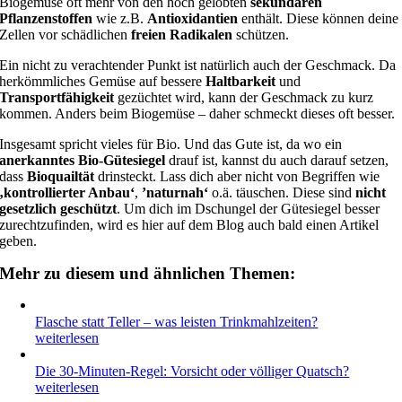
Biogemüse oft mehr von den hoch gelobten
sekundären
Pflanzenstoffen
wie z.B.
Antioxidantien
enthält. Diese können deine
Zellen vor schädlichen
freien Radikalen
schützen.
Ein nicht zu verachtender Punkt ist natürlich auch der Geschmack. Da
herkömmliches Gemüse auf bessere
Haltbarkeit
und
Transportfähigkeit
gezüchtet wird, kann der Geschmack zu kurz
kommen. Anders beim Biogemüse – daher schmeckt dieses oft besser.
Insgesamt spricht vieles für Bio. Und das Gute ist, da wo ein
anerkanntes Bio-Gütesiegel
drauf ist, kannst du auch darauf setzen,
dass
Bioquailtät
drinsteckt. Lass dich aber nicht von Begriffen wie
‚kontrollierter Anbau‘
,
’naturnah‘
o.ä. täuschen. Diese sind
nicht
gesetzlich geschützt
. Um dich im Dschungel der Gütesiegel besser
zurechtzufinden, wird es hier auf dem Blog auch bald einen Artikel
geben.
Mehr zu diesem und ähnlichen Themen:
Flasche statt Teller – was leisten Trinkmahlzeiten?
weiterlesen
Die 30-Minuten-Regel: Vorsicht oder völliger Quatsch?
weiterlesen