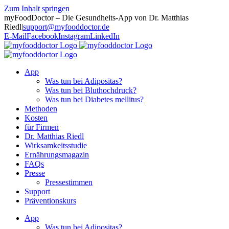
Zum Inhalt springen
myFoodDoctor – Die Gesundheits-App von Dr. Matthias
Riedl
|
support@myfooddoctor.de
E-Mail
Facebook
Instagram
LinkedIn
App
Was tun bei Adipositas?
Was tun bei Bluthochdruck?
Was tun bei Diabetes mellitus?
Methoden
Kosten
für Firmen
Dr. Matthias Riedl
Wirksamkeitsstudie
Ernährungsmagazin
FAQs
Presse
Pressestimmen
Support
Präventionskurs
App
Was tun bei Adipositas?