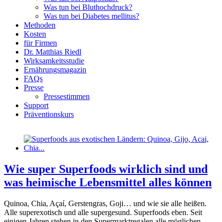
Was tun bei Bluthochdruck?
Was tun bei Diabetes mellitus?
Methoden
Kosten
für Firmen
Dr. Matthias Riedl
Wirksamkeitsstudie
Ernährungsmagazin
FAQs
Presse
Pressestimmen
Support
Präventionskurs
Wie super Superfoods wirklich sind und
was heimische Lebensmittel alles können
Quinoa, Chia, Açaí, Gerstengras, Goji… und wie sie alle heißen.
Alle superexotisch und alle supergesund. Superfoods eben. Seit
einigen Jahren stehen in den Supermarktregalen alle möglichen