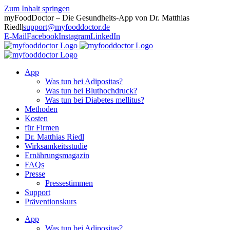
Zum Inhalt springen
myFoodDoctor – Die Gesundheits-App von Dr. Matthias
Riedl
|
support@myfooddoctor.de
E-Mail
Facebook
Instagram
LinkedIn
App
Was tun bei Adipositas?
Was tun bei Bluthochdruck?
Was tun bei Diabetes mellitus?
Methoden
Kosten
für Firmen
Dr. Matthias Riedl
Wirksamkeitsstudie
Ernährungsmagazin
FAQs
Presse
Pressestimmen
Support
Präventionskurs
App
Was tun bei Adipositas?