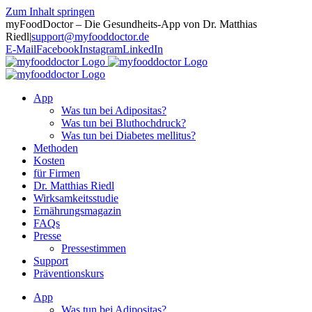
Zum Inhalt springen
myFoodDoctor – Die Gesundheits-App von Dr. Matthias
Riedl
|
support@myfooddoctor.de
E-Mail
Facebook
Instagram
LinkedIn
App
Was tun bei Adipositas?
Was tun bei Bluthochdruck?
Was tun bei Diabetes mellitus?
Methoden
Kosten
für Firmen
Dr. Matthias Riedl
Wirksamkeitsstudie
Ernährungsmagazin
FAQs
Presse
Pressestimmen
Support
Präventionskurs
App
Was tun bei Adipositas?