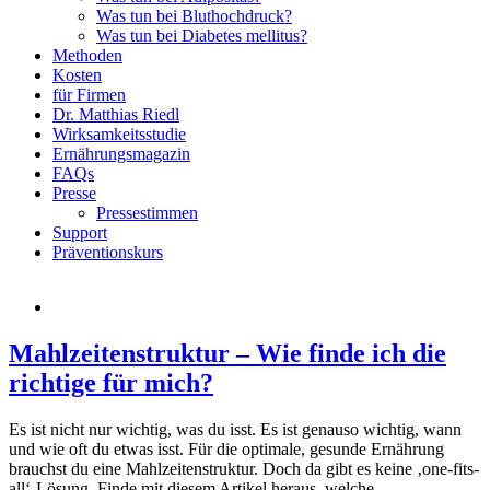
Was tun bei Bluthochdruck?
Was tun bei Diabetes mellitus?
Methoden
Kosten
für Firmen
Dr. Matthias Riedl
Wirksamkeitsstudie
Ernährungsmagazin
FAQs
Presse
Pressestimmen
Support
Präventionskurs
Mahlzeitenstruktur – Wie finde ich die
richtige für mich?
Es ist nicht nur wichtig, was du isst. Es ist genauso wichtig, wann
und wie oft du etwas isst. Für die optimale, gesunde Ernährung
brauchst du eine Mahlzeitenstruktur. Doch da gibt es keine ‚one-fits-
all‘-Lösung. Finde mit diesem Artikel heraus, welche