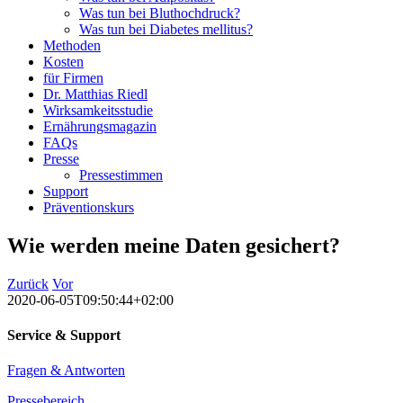
Was tun bei Bluthochdruck?
Was tun bei Diabetes mellitus?
Methoden
Kosten
für Firmen
Dr. Matthias Riedl
Wirksamkeitsstudie
Ernährungsmagazin
FAQs
Presse
Pressestimmen
Support
Präventionskurs
Wie werden meine Daten gesichert?
Zurück
Vor
2020-06-05T09:50:44+02:00
Service & Support
Fragen & Antworten
Pressebereich