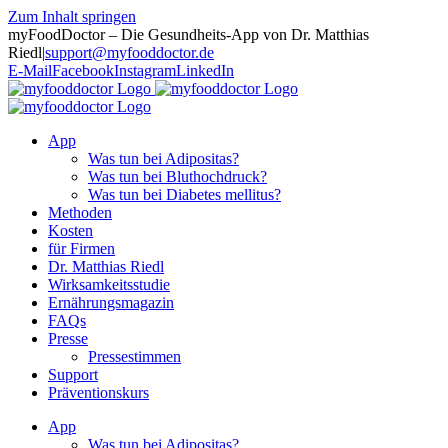
Zum Inhalt springen
myFoodDoctor – Die Gesundheits-App von Dr. Matthias
Riedl
|
support@myfooddoctor.de
E-Mail
Facebook
Instagram
LinkedIn
App
Was tun bei Adipositas?
Was tun bei Bluthochdruck?
Was tun bei Diabetes mellitus?
Methoden
Kosten
für Firmen
Dr. Matthias Riedl
Wirksamkeitsstudie
Ernährungsmagazin
FAQs
Presse
Pressestimmen
Support
Präventionskurs
App
Was tun bei Adipositas?