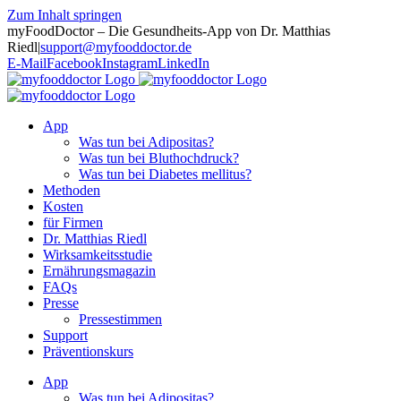
Zum Inhalt springen
myFoodDoctor – Die Gesundheits-App von Dr. Matthias
Riedl
|
support@myfooddoctor.de
E-Mail
Facebook
Instagram
LinkedIn
App
Was tun bei Adipositas?
Was tun bei Bluthochdruck?
Was tun bei Diabetes mellitus?
Methoden
Kosten
für Firmen
Dr. Matthias Riedl
Wirksamkeitsstudie
Ernährungsmagazin
FAQs
Presse
Pressestimmen
Support
Präventionskurs
App
Was tun bei Adipositas?