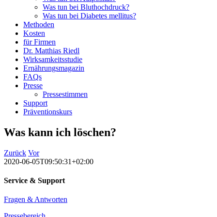
Was tun bei Bluthochdruck?
Was tun bei Diabetes mellitus?
Methoden
Kosten
für Firmen
Dr. Matthias Riedl
Wirksamkeitsstudie
Ernährungsmagazin
FAQs
Presse
Pressestimmen
Support
Präventionskurs
Was kann ich löschen?
Zurück
Vor
2020-06-05T09:50:31+02:00
Service & Support
Fragen & Antworten
Pressebereich