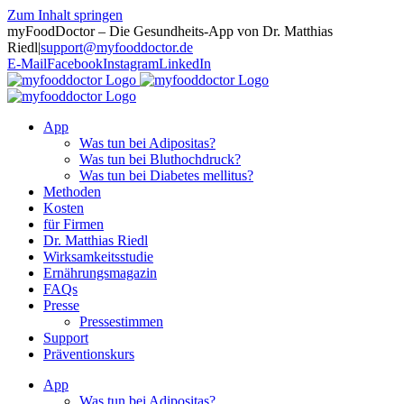
Zum Inhalt springen
myFoodDoctor – Die Gesundheits-App von Dr. Matthias
Riedl
|
support@myfooddoctor.de
E-Mail
Facebook
Instagram
LinkedIn
App
Was tun bei Adipositas?
Was tun bei Bluthochdruck?
Was tun bei Diabetes mellitus?
Methoden
Kosten
für Firmen
Dr. Matthias Riedl
Wirksamkeitsstudie
Ernährungsmagazin
FAQs
Presse
Pressestimmen
Support
Präventionskurs
App
Was tun bei Adipositas?