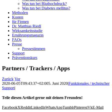
Was tun bei Bluthochdruck?
Was tun bei Diabetes mellitus?
Methoden
Kosten
für Firmen
Dr. Matthias Riedl
Wirksamkeitsstudie
Ernährungsmagazin
FAQs
Presse
Pressestimmen
Support
Präventionskurs
Partners / Trackers / Apps
Zurück
Vor
2020-06-05T09:43:37+02:00
5. Juni 2020
|
Funktionales / technischer
Support
|
Teile diesen Artikel gerne mit deinen Freunden!
Facebook
X
Reddit
LinkedIn
WhatsApp
Tumblr
Pinterest
Vk
E-Mail