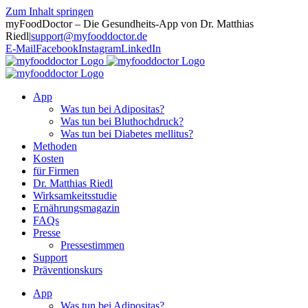
Zum Inhalt springen
myFoodDoctor – Die Gesundheits-App von Dr. Matthias
Riedl
|
support@myfooddoctor.de
E-Mail
Facebook
Instagram
LinkedIn
App
Was tun bei Adipositas?
Was tun bei Bluthochdruck?
Was tun bei Diabetes mellitus?
Methoden
Kosten
für Firmen
Dr. Matthias Riedl
Wirksamkeitsstudie
Ernährungsmagazin
FAQs
Presse
Pressestimmen
Support
Präventionskurs
App
Was tun bei Adipositas?