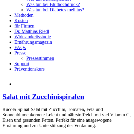
Was tun bei Bluthochdruck?
Was tun bei Diabetes mellitus?
Methoden
Kosten
für Firmen
Dr. Matthias Riedl
Wirksamkeitsstudie
Ernährungsmagazin
FAQs
Presse
Pressestimmen
Support
Präventionskurs
Salat mit Zucchinispiralen
Rucola-Spinat-Salat mit Zucchini, Tomaten, Feta und
Sonnenblumenkernen: Leicht und nährstoffreich mit viel Vitamin C,
Eisen und gesunden Fetten. Perfekt für eine ausgewogene
Ernährung und zur Unterstützung der Verdauung.